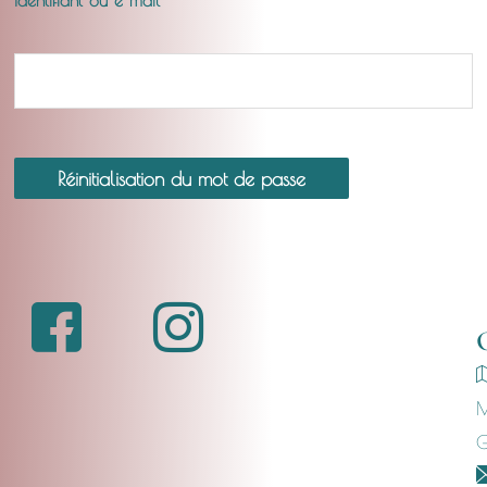
Réinitialisation du mot de passe
M
G