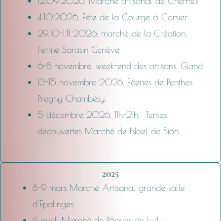
12.09.2026, Marché artisanal de Chernex
4.10.2026, Fête de la Courge à Corsier
29.10-1.11 2026, marché de la Création,
Ferme Sarasin Genève
6-8 novembre, week-end des artisans, Gland
13-15 novembre 2026, Féeries de Penthes,
Pregny-Chambésy.
5 décembre 2026, 11h-21h, Tentes
découvertes Marché de Noël de Sion
2025
8-9 mars Marché Artisanal grande salle
d’Epalinges
6 avril, Marché de Pâques de Lully