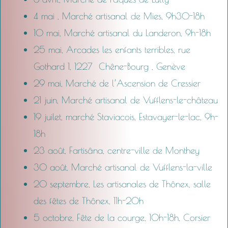
4 mai , Marché artisanal de Mies, 9h30-18h
10 mai, Marché artisanal du Landeron, 9h-18h
25 mai, Arcades les enfants terribles, rue
Gothard 1, 1227 Chêne-Bourg , Genève
29 mai, Marché de l’Ascension de Cressier
21 juin, Marché artisanal de Vufflens-le-château
19 juilet, marché Staviacois, Estavayer-le-lac, 9h-
18h
23 août, Fartisâna, centre-ville de Monthey
30 août, Marché artisanal de Vufflens-la-ville
20 septembre, Les artisanales de Thônex, salle
des fêtes de Thônex, 11h-20h
5 octobre, Fête de la courge, 10h-18h, Corsier