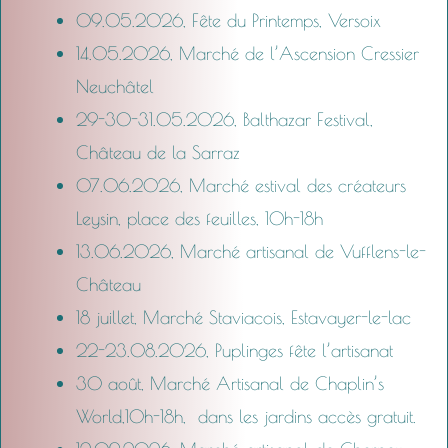
09.05.2026, Fête du Printemps, Versoix
14.05.2026, Marché de l’Ascension Cressier
Neuchâtel
29-30-31.05.2026, Balthazar Festival,
Château de la Sarraz
07.06.2026, Marché estival des créateurs
Leysin, place des feuilles, 10h-18h
13.06.2026, Marché artisanal de Vufflens-le-
Château
18 juillet, Marché Staviacois, Estavayer-le-lac
22-23.08.2026, Puplinges fête l’artisanat
30 août,
Marché Artisanal de Chaplin’s
World,10h-18h, dans les jardins accès gratuit.