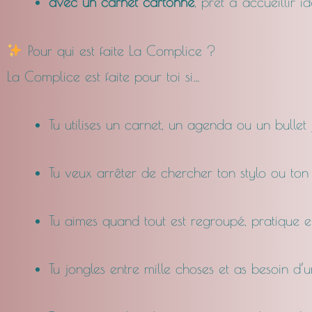
avec un carnet cartonné
, prêt à accueillir i
Pour qui est faite La Complice ?
La Complice est faite pour toi si…
Tu utilises un carnet, un agenda ou un bullet
Tu veux arrêter de chercher ton stylo ou to
Tu aimes quand tout est regroupé, pratique e
Tu jongles entre mille choses et as besoin d’