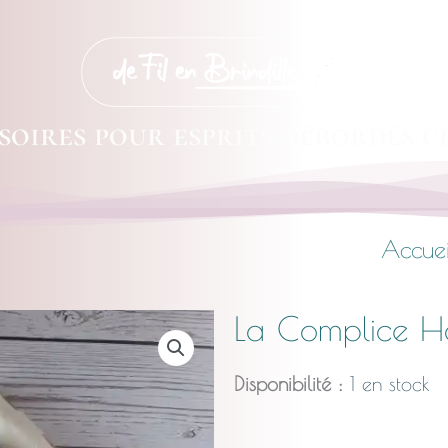
soires pour esprits débordés c
Accuei
La Complice H
Disponibilité :
1 en stock