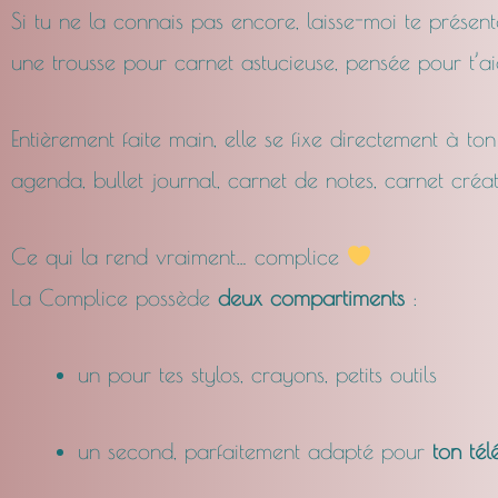
Si tu ne la connais pas encore, laisse-moi te présen
une trousse pour carnet astucieuse, pensée pour t’aid
Entièrement faite main, elle se fixe directement à to
agenda, bullet journal, carnet de notes, carnet créat
Ce qui la rend vraiment… complice
La Complice possède
deux compartiments
:
un pour tes stylos, crayons, petits outils
un second, parfaitement adapté pour
ton té