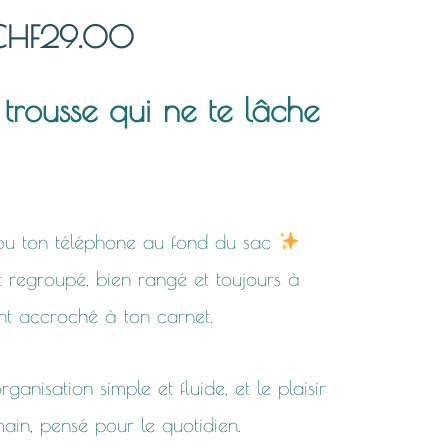
Plage
CHF
29.00
de
trousse qui ne te lâche
prix :
CHF24.00
o ou ton téléphone au fond du sac
à
 regroupé, bien rangé et toujours à
CHF29.00
nt accroché à ton carnet.
anisation simple et fluide, et le plaisir
 main, pensé pour le quotidien.