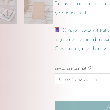
Tu ouvres ton carnet, tout 
ça change tout.
Chaque pièce est faite 
légèrement varier d’un exe
C’est aussi ça, le charme de
quantité
avec un carnet ?
de
La
Complice
Harmonie
A