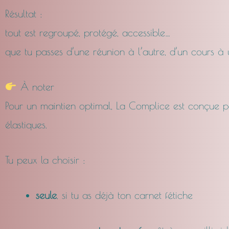
Résultat :
tout est regroupé, protégé, accessible…
que tu passes d’une réunion à l’autre, d’un cours à
À noter
Pour un maintien optimal, La Complice est conçue p
élastiques.
Tu peux la choisir :
seule
, si tu as déjà ton carnet fétiche