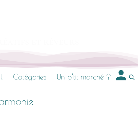
réatifs et rêveurs
l
Catégories
Un p’tit marché ?
armonie