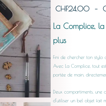
CHF
24.00
–
La Complice, la 
plus
Fini de chercher ton styl
Avec La Complice, tout est
portée de main, directeme
Deux compartiments, une org
d’utiliser un bel objet fait