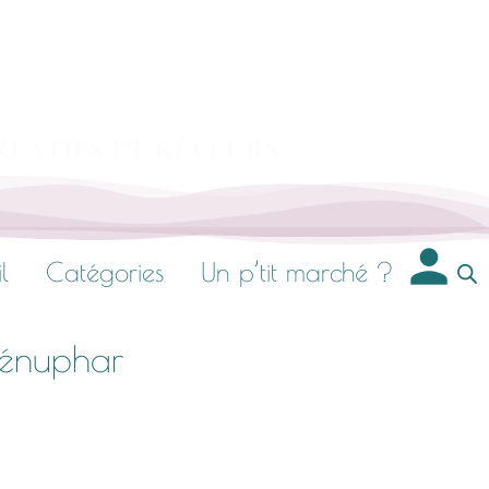
réatifs et rêveurs
l
Catégories
Un p’tit marché ?
énuphar