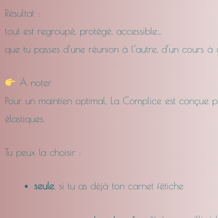
Résultat :
tout est regroupé, protégé, accessible…
que tu passes d’une réunion à l’autre, d’un cours à
À noter
Pour un maintien optimal, La Complice est conçue p
élastiques.
Tu peux la choisir :
seule
, si tu as déjà ton carnet fétiche