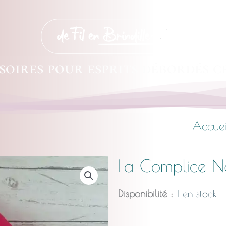
soires pour esprits débordés c
Accuei
La Complice N
Disponibilité :
1 en stock