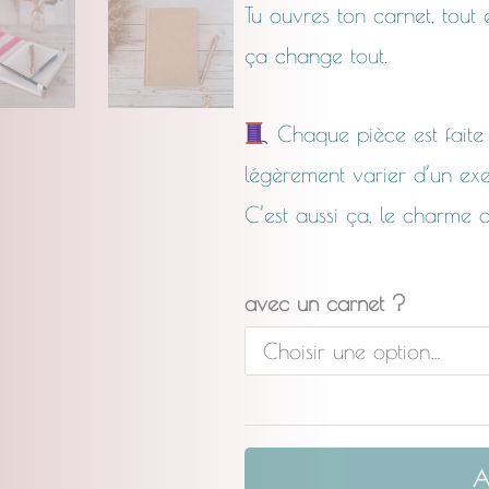
Tu ouvres ton carnet, tout 
ça change tout.
Chaque pièce est faite 
légèrement varier d’un exe
C’est aussi ça, le charme de
quantité
avec un carnet ?
de
La
Complice
Nénuphar
A