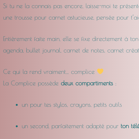
Si tu ne la connais pas encore, laisse-moi te présen
une trousse pour carnet astucieuse, pensée pour t’aid
Entièrement faite main, elle se fixe directement à to
agenda, bullet journal, carnet de notes, carnet créat
Ce qui la rend vraiment… complice
La Complice possède
deux compartiments
:
un pour tes stylos, crayons, petits outils
un second, parfaitement adapté pour
ton té