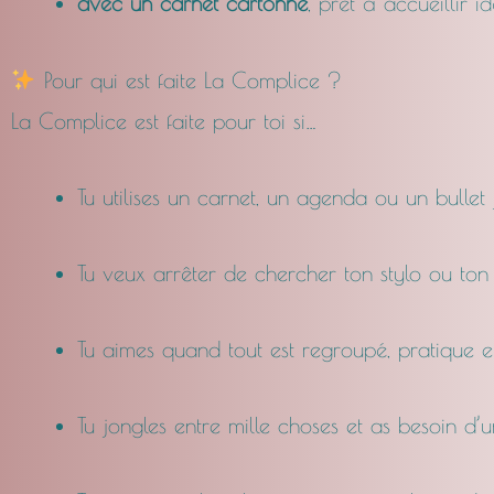
avec un carnet cartonné
, prêt à accueillir i
Pour qui est faite La Complice ?
La Complice est faite pour toi si…
Tu utilises un carnet, un agenda ou un bullet
Tu veux arrêter de chercher ton stylo ou to
Tu aimes quand tout est regroupé, pratique e
Tu jongles entre mille choses et as besoin d’