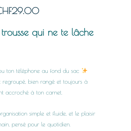
Plage
CHF
29.00
de
trousse qui ne te lâche
prix :
CHF24.00
o ou ton téléphone au fond du sac
à
 regroupé, bien rangé et toujours à
CHF29.00
nt accroché à ton carnet.
anisation simple et fluide, et le plaisir
 main, pensé pour le quotidien.