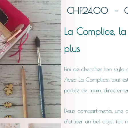
CHF
24.00
–
La Complice, la 
plus
Fini de chercher ton styl
Avec La Complice, tout est
portée de main, directeme
Deux compartiments, une org
d’utiliser un bel objet fait