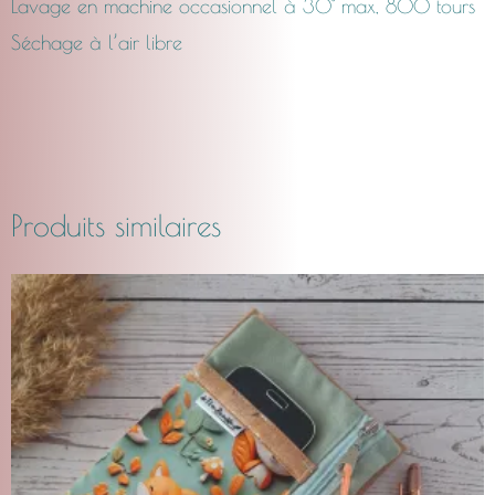
Lavage en machine occasionnel à 30° max, 800 tours
Séchage à l’air libre
Produits similaires
Plage
Ce
de
produit
prix :
CHF24.00
a
à
plusieurs
CHF29.00
variations.
Les