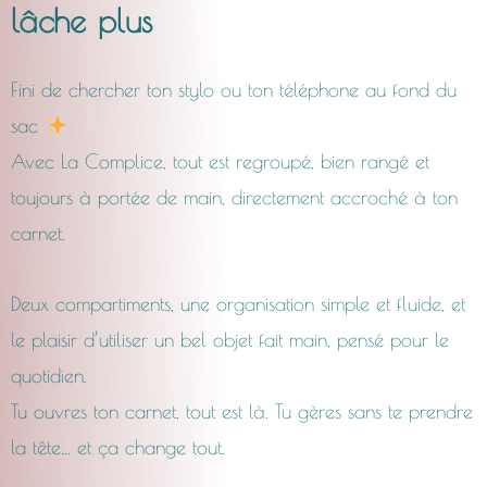
lâche plus
CHF24.0
Fini de chercher ton stylo ou ton téléphone au fond du
à
sac
CHF29.0
Avec La Complice, tout est regroupé, bien rangé et
toujours à portée de main, directement accroché à ton
carnet.
Deux compartiments, une organisation simple et fluide, et
le plaisir d’utiliser un bel objet fait main, pensé pour le
quotidien.
Tu ouvres ton carnet, tout est là. Tu gères sans te prendre
la tête… et ça change tout.