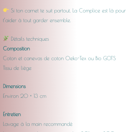
Si ton carnet te suit partout, La Complice est là pour
t’aider à tout garder ensemble.
Détails techniques
Composition
Coton et canevas de coton Oeko-Tex ou Bio GOTS
Tissu de liège
Dimensions
Environ 20 × 13 cm
Entretien
Lavage à la main recommandé