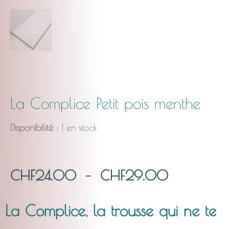
La Complice Petit pois menthe
Disponibilité :
1 en stock
Plage
CHF
24.00
–
CHF
29.00
de
La Complice, la trousse qui ne te
prix :