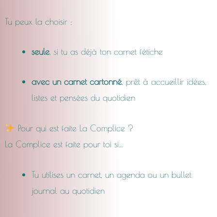
Tu peux la choisir :
seule
, si tu as déjà ton carnet fétiche
avec un carnet cartonné
, prêt à accueillir idées,
listes et pensées du quotidien
Pour qui est faite La Complice ?
La Complice est faite pour toi si…
Tu utilises un carnet, un agenda ou un bullet
journal au quotidien