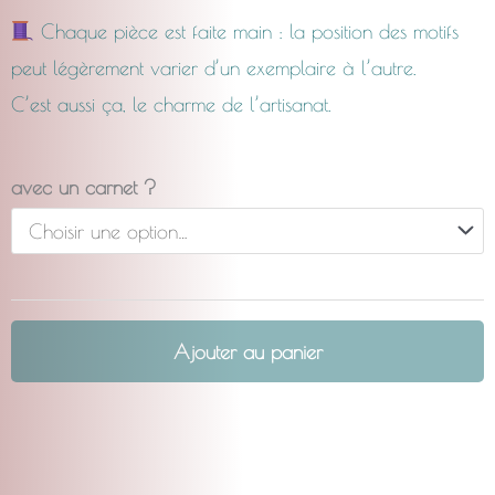
Chaque pièce est faite main : la position des motifs
peut légèrement varier d’un exemplaire à l’autre.
C’est aussi ça, le charme de l’artisanat.
quantité
avec un carnet ?
de
La
Complice
Petit
Ajouter au panier
pois
menthe