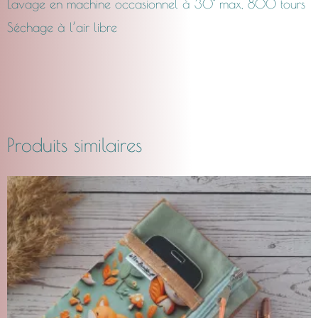
Lavage en machine occasionnel à 30° max, 800 tours
Séchage à l’air libre
Produits similaires
Plage
Ce
de
produit
prix :
CHF24.00
a
à
plusieurs
CHF29.00
variations.
Les