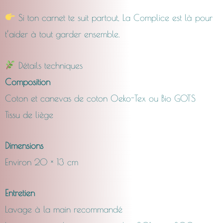
Si ton carnet te suit partout, La Complice est là pour
t’aider à tout garder ensemble.
Détails techniques
Composition
Coton et canevas de coton Oeko-Tex ou Bio GOTS
Tissu de liège
Dimensions
Environ 20 × 13 cm
Entretien
Lavage à la main recommandé