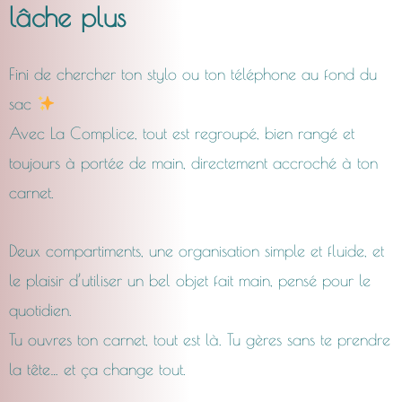
lâche plus
CHF24.0
Fini de chercher ton stylo ou ton téléphone au fond du
à
sac
CHF29.0
Avec La Complice, tout est regroupé, bien rangé et
toujours à portée de main, directement accroché à ton
carnet.
Deux compartiments, une organisation simple et fluide, et
le plaisir d’utiliser un bel objet fait main, pensé pour le
quotidien.
Tu ouvres ton carnet, tout est là. Tu gères sans te prendre
la tête… et ça change tout.