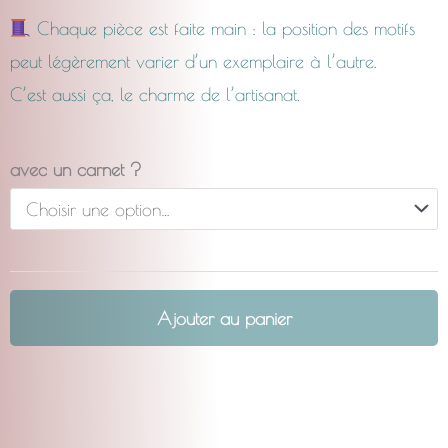
Chaque pièce est faite main : la position des motifs
peut légèrement varier d’un exemplaire à l’autre.
C’est aussi ça, le charme de l’artisanat.
quantité
avec un carnet ?
de
La
Complice
Renard
Ajouter au panier
kawaï