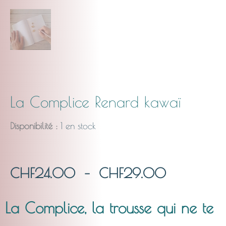
La Complice Renard kawaï
Disponibilité :
1 en stock
Plage
CHF
24.00
–
CHF
29.00
de
La Complice, la trousse qui ne te
prix :