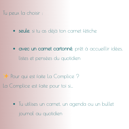
Tu peux la choisir :
seule
, si tu as déjà ton carnet fétiche
avec un carnet cartonné
, prêt à accueillir idées,
listes et pensées du quotidien
Pour qui est faite La Complice ?
La Complice est faite pour toi si…
Tu utilises un carnet, un agenda ou un bullet
journal au quotidien