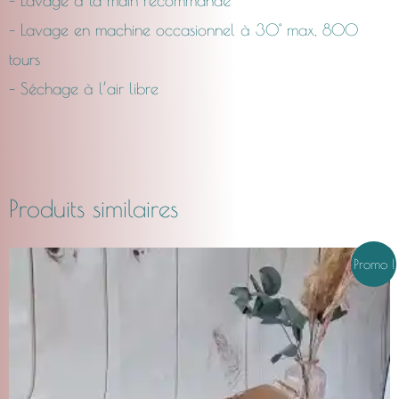
– Lavage à la main recommandé
– Lavage en machine occasionnel à 30° max, 800
tours
– Séchage à l’air libre
Produits similaires
Le
Le
Promo !
prix
prix
initial
actuel
était :
est :
CHF30.00.
CHF22.00.