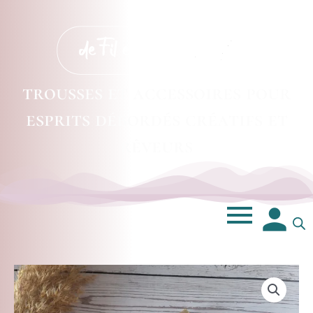
trousses et accessoires pour
esprits débordés créatifs et
rêveurs