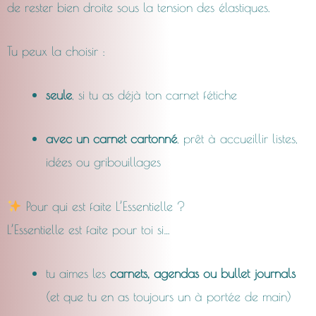
de rester bien droite sous la tension des élastiques.
Tu peux la choisir :
seule
, si tu as déjà ton carnet fétiche
avec un carnet cartonné
, prêt à accueillir listes,
idées ou gribouillages
Pour qui est faite L’Essentielle ?
L’Essentielle est faite pour toi si…
tu aimes les
carnets, agendas ou bullet journals
(et que tu en as toujours un à portée de main)