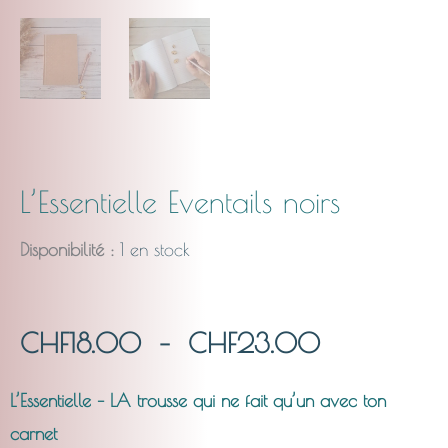
L’Essentielle Eventails noirs
Disponibilité :
1 en stock
Plage
CHF
18.00
–
CHF
23.00
de
L’Essentielle – LA trousse qui ne fait qu’un avec ton
carnet
prix :