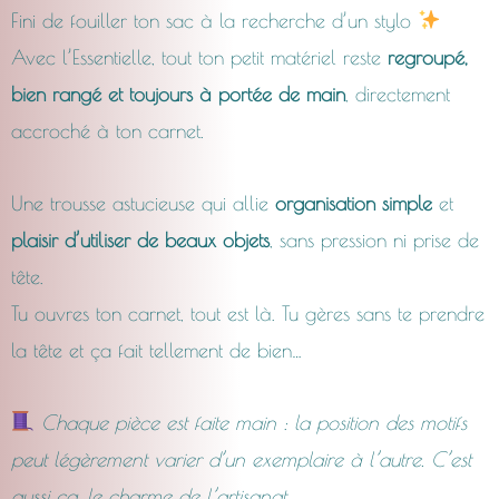
Fini de fouiller ton sac à la recherche d’un stylo
CHF18.00
Avec l’Essentielle, tout ton petit matériel reste
regroupé,
bien rangé et toujours à portée de main
, directement
à
accroché à ton carnet.
CHF23.0
Une trousse astucieuse qui allie
organisation simple
et
plaisir d’utiliser de beaux objets
, sans pression ni prise de
tête.
Tu ouvres ton carnet, tout est là. Tu gères sans te prendre
la tête et ça fait tellement de bien…
Chaque pièce est faite main : la position des motifs
peut légèrement varier d’un exemplaire à l’autre. C’est
aussi ça, le charme de l’artisanat.