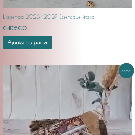
L’agenda 2026/2027 Essentielle fraise
CHF
28.00
Ajouter au panier
Le
Le
Promo !
prix
prix
initial
actuel
était :
est :
CHF30.00.
CHF22.00.