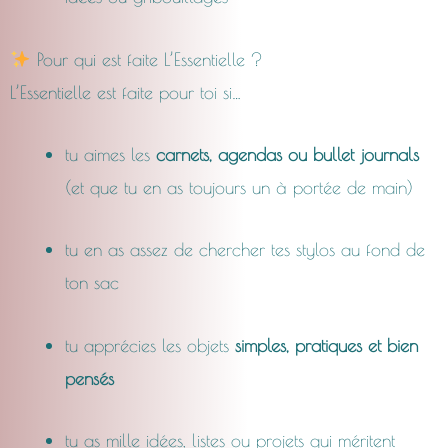
Pour qui est faite L’Essentielle ?
L’Essentielle est faite pour toi si…
tu aimes les
carnets, agendas ou bullet journals
(et que tu en as toujours un à portée de main)
tu en as assez de chercher tes stylos au fond de
ton sac
tu apprécies les objets
simples, pratiques et bien
pensés
tu as mille idées, listes ou projets qui méritent