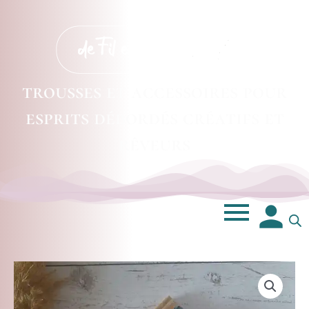
trousses et accessoires pour
esprits débordés créatifs et
rêveurs