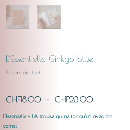
L’Essentielle Ginkgo blue
Rupture de stock
Plage
CHF
18.00
–
CHF
23.00
de
L’Essentielle – LA trousse qui ne fait qu’un avec ton
carnet
prix :