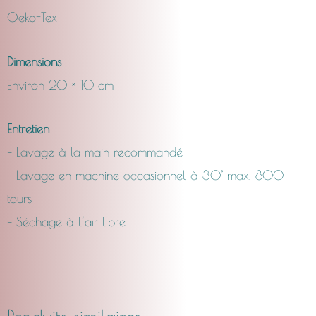
Oeko-Tex
Dimensions
Environ 20 × 10 cm
Entretien
– Lavage à la main recommandé
– Lavage en machine occasionnel à 30° max, 800
tours
– Séchage à l’air libre