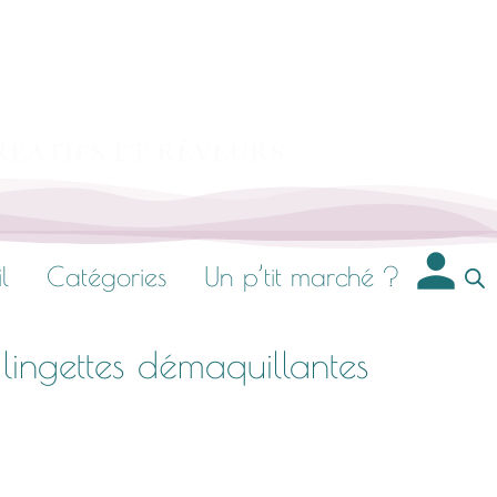
réatifs et rêveurs
l
Catégories
Un p’tit marché ?
lingettes démaquillantes