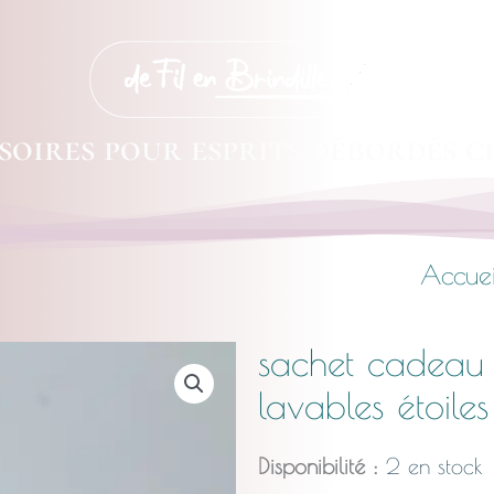
soires pour esprits débordés c
Accuei
sachet cadeau 
lavables étoiles
Disponibilité :
2 en stock