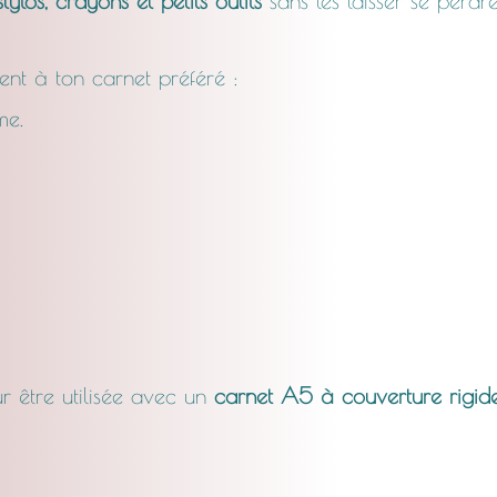
ylos, crayons et petits outils
sans les laisser se perdr
ment à ton carnet préféré :
me.
ur être utilisée avec un
carnet A5 à couverture rigid