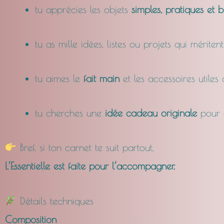
tu apprécies les objets
simples, pratiques et 
tu as mille idées, listes ou projets qui mériten
tu aimes le
fait main
et les accessoires utiles
tu cherches une
idée cadeau originale
pour q
Bref, si ton carnet te suit partout,
L’Essentielle est faite pour l’accompagner.
Détails techniques
Composition