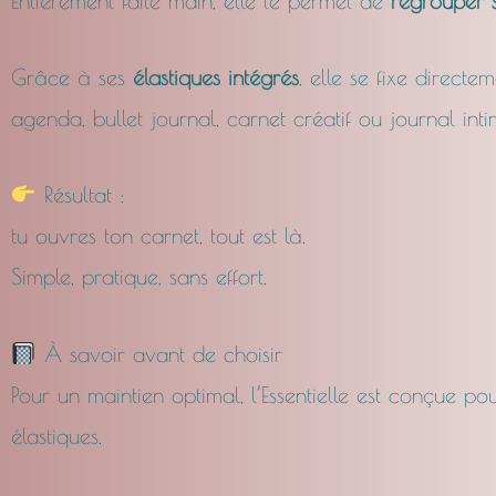
Entièrement faite main, elle te permet de
regrouper st
Grâce à ses
élastiques intégrés
, elle se fixe directe
agenda, bullet journal, carnet créatif ou journal inti
Résultat :
tu ouvres ton carnet, tout est là.
Simple, pratique, sans effort.
À savoir avant de choisir
Pour un maintien optimal, l’Essentielle est conçue po
élastiques.