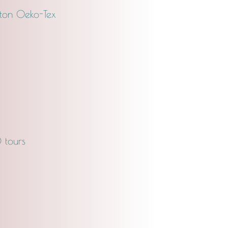
ton Oeko-Tex
 tours