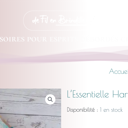
soires pour esprits débordés c
Accuei
L’Essentielle H
Disponibilité :
1 en stock