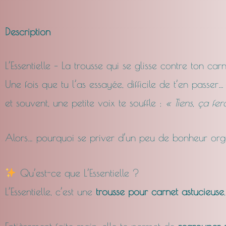
Description
L’Essentielle – La trousse qui se glisse contre ton car
Une fois que tu l’as essayée, difficile de t’en passer…
et souvent, une petite voix te souffle :
« Tiens, ça fe
Alors… pourquoi se priver d’un peu de bonheur or
Qu’est-ce que L’Essentielle ?
L’Essentielle, c’est une
trousse pour carnet astucieuse