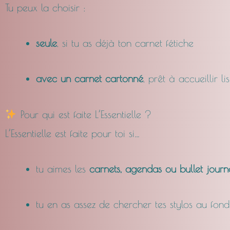
Tu peux la choisir :
seule
, si tu as déjà ton carnet fétiche
avec un carnet cartonné
, prêt à accueillir li
Pour qui est faite L’Essentielle ?
L’Essentielle est faite pour toi si…
tu aimes les
carnets, agendas ou bullet journ
tu en as assez de chercher tes stylos au fon