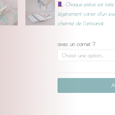
Chaque pièce est faite 
légèrement varier d’un exem
charme de l’artisanat.
quantité
avec un carnet ?
de
L'Essentielle
Harmonie
A