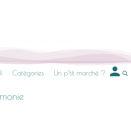
réatifs et rêveurs
l
Catégories
Un p’tit marché ?
armonie