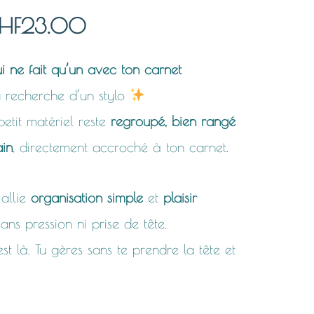
Plage
HF
23.00
de
qui ne fait qu’un avec ton carnet
la recherche d’un stylo
prix :
 petit matériel reste
regroupé, bien rangé
CHF18.00
ain
, directement accroché à ton carnet.
à
 allie
organisation simple
et
plaisir
CHF23.00
sans pression ni prise de tête.
st là. Tu gères sans te prendre la tête et