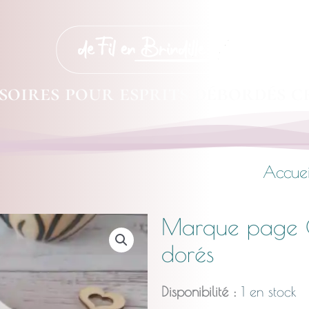
soires pour esprits débordés c
Accuei
Marque page C
dorés
Disponibilité :
1 en stock