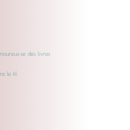
oureux·se des livres
e le fil