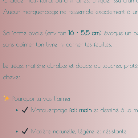
Chaque motif floral ou animal est unique, issu d’un 
Aucun marque-page ne ressemble exactement à un
Sa forme ovale (environ
16 × 5,5 cm
) évoque un pe
sans abîmer ton livre ni corner tes feuilles.
Le liège, matière durable et douce au toucher, prot
chevet.
Pourquoi tu vas l’aimer
Marque-page
fait main
et dessiné à la m
Matière naturelle, légère et résistante