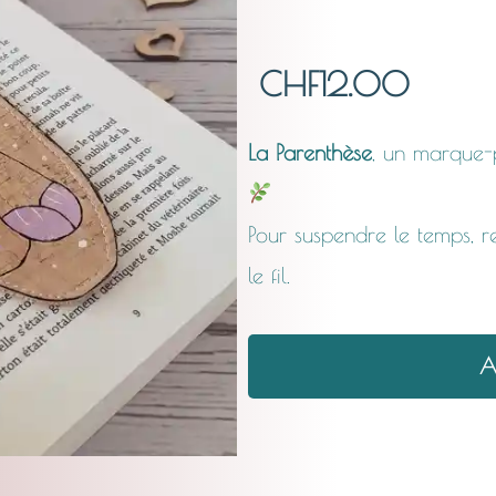
CHF
12.00
La Parenthèse
, un marque-p
Pour suspendre le temps, r
le fil.
quantité
A
de
Marque
page