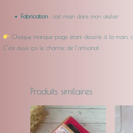
Fabrication
: fait main dans mon atelier
Chaque marque-page étant dessiné à la main, de 
C’est aussi ça, le charme de l’artisanat.
Produits similaires
Plage
Ce
de
produit
prix :
CHF24.00
a