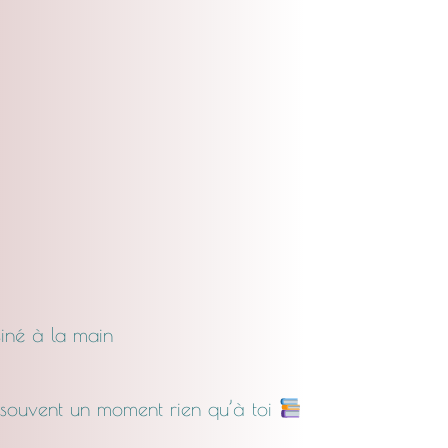
Chat
mauve
éclats
dorés
siné à la main
t souvent un moment rien qu’à toi