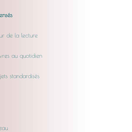
pensés
r de la lecture
vres au quotidien
jets standardisés
’eau