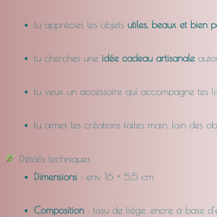
tu apprécies les objets
utiles, beaux et bien 
tu cherches une
idée cadeau artisanale
autou
tu veux un accessoire qui accompagne tes li
tu aimes les créations faites main, loin des ob
Détails techniques
Dimensions
: env. 16 × 5,5 cm
Composition
: tissu de liège, encre à base d