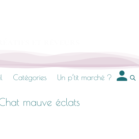
réatifs et rêveurs
l
Catégories
Un p’tit marché ?
hat mauve éclats