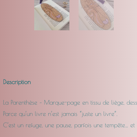
Description
La Parenthèse – Marque-page en tissu de liège, des
Parce qu’un livre n’est jamais “juste un livre”.
C’est un refuge, une pause, parfois une tempête… e