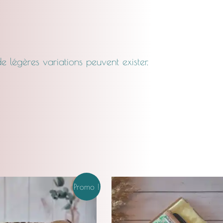
légères variations peuvent exister.
Le
Le
Pl
Promo !
prix
prix
de
initial
actuel
pri
était :
est :
C