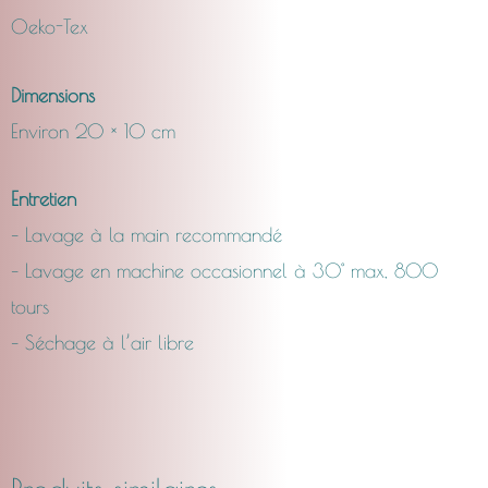
Oeko-Tex
Dimensions
Environ 20 × 10 cm
Entretien
– Lavage à la main recommandé
– Lavage en machine occasionnel à 30° max, 800
tours
– Séchage à l’air libre