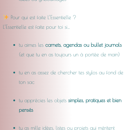
Pour qui est faite L’Essentielle ?
L’Essentielle est faite pour toi si…
tu aimes les
carnets, agendas ou bullet journals
(et que tu en as toujours un à portée de main)
tu en as assez de chercher tes stylos au fond de
ton sac
tu apprécies les objets
simples, pratiques et bien
pensés
tu as mille idées, listes ou projets qui méritent