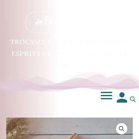
trousses et accessoires pour
esprits débordés créatifs et
rêveurs