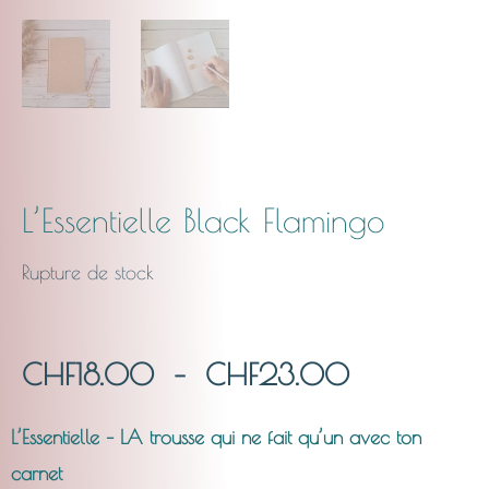
L’Essentielle Black Flamingo
Rupture de stock
Plage
CHF
18.00
–
CHF
23.00
de
L’Essentielle – LA trousse qui ne fait qu’un avec ton
carnet
prix :