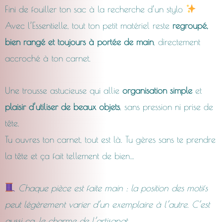
Fini de fouiller ton sac à la recherche d’un stylo
CHF18.00
Avec l’Essentielle, tout ton petit matériel reste
regroupé,
bien rangé et toujours à portée de main
, directement
à
accroché à ton carnet.
CHF23.0
Une trousse astucieuse qui allie
organisation simple
et
plaisir d’utiliser de beaux objets
, sans pression ni prise de
tête.
Tu ouvres ton carnet, tout est là. Tu gères sans te prendre
la tête et ça fait tellement de bien…
Chaque pièce est faite main : la position des motifs
peut légèrement varier d’un exemplaire à l’autre. C’est
aussi ça, le charme de l’artisanat.