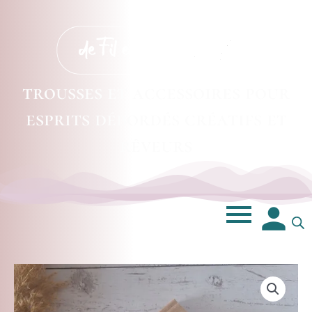
trousses et accessoires pour
esprits débordés créatifs et
rêveurs