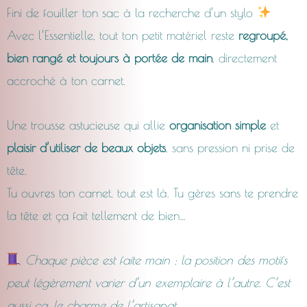
Fini de fouiller ton sac à la recherche d’un stylo
CHF18.00
Avec l’Essentielle, tout ton petit matériel reste
regroupé,
bien rangé et toujours à portée de main
, directement
à
accroché à ton carnet.
CHF23.0
Une trousse astucieuse qui allie
organisation simple
et
plaisir d’utiliser de beaux objets
, sans pression ni prise de
tête.
Tu ouvres ton carnet, tout est là. Tu gères sans te prendre
la tête et ça fait tellement de bien…
Chaque pièce est faite main : la position des motifs
peut légèrement varier d’un exemplaire à l’autre. C’est
aussi ça, le charme de l’artisanat.