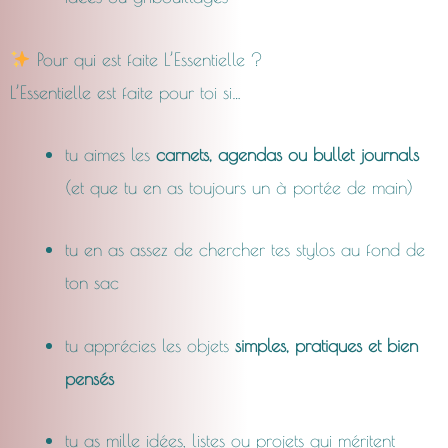
Pour qui est faite L’Essentielle ?
L’Essentielle est faite pour toi si…
tu aimes les
carnets, agendas ou bullet journals
(et que tu en as toujours un à portée de main)
tu en as assez de chercher tes stylos au fond de
ton sac
tu apprécies les objets
simples, pratiques et bien
pensés
tu as mille idées, listes ou projets qui méritent