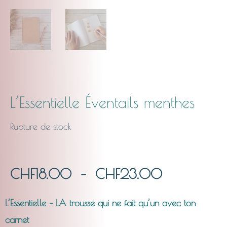
L’Essentielle Éventails menthes
Rupture de stock
Plage
CHF
18.00
–
CHF
23.00
de
L’Essentielle – LA trousse qui ne fait qu’un avec ton
carnet
prix :