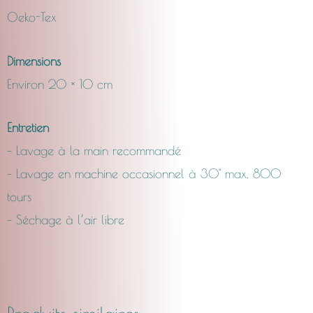
Oeko-Tex
Dimensions
Environ 20 × 10 cm
Entretien
– Lavage à la main recommandé
– Lavage en machine occasionnel à 30° max, 800
tours
– Séchage à l’air libre