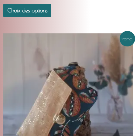
Choix des options
Le
Le
Promo !
prix
prix
initial
actuel
était :
est :
CHF45.00.
CHF35.00.